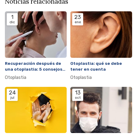
Noticias relacionadas
1
23
dic
ene
Recuperación después de
Otoplastia: qué se debe
una otoplastia: 5 consejos
tener en cuenta
prácticos
Otoplastia
Otoplastia
24
13
jul
oct