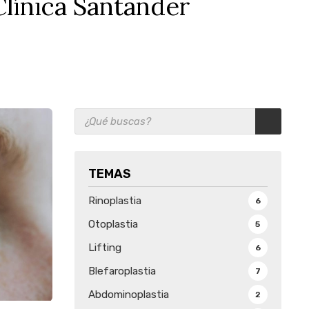
Clínica Santander
TEMAS
Rinoplastia
6
Otoplastia
5
Lifting
6
Blefaroplastia
7
Abdominoplastia
2