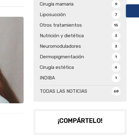
Cirugía mamaria
9
Liposucción
7
Otros tratamientos
15
Nutrición y dietética
3
Neuromoduladores
3
Dermopigmentación
1
Cirugía estética
4
INDIBA
1
TODAS LAS NOTICIAS
68
¡COMPÁRTELO!