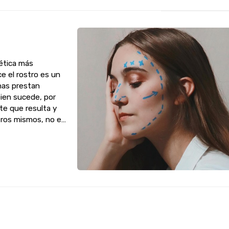
tética más
ce el rostro es un
nas prestan
bien sucede, por
nte que resulta y
ros mismos, no es
e ...