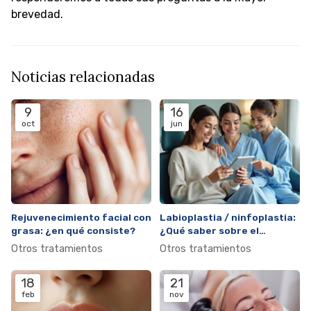
brevedad.
Noticias relacionadas
9
16
oct
jun
Rejuvenecimiento facial con
Labioplastia / ninfoplastia:
grasa: ¿en qué consiste?
¿Qué saber sobre el
rejuvenecimiento genital
Otros tratamientos
Otros tratamientos
femenino?
18
21
feb
nov